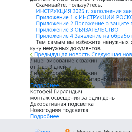
Скачивайте, пользуйтесь.
ИНСТРУКЦИЯ 2025 г. заполнения з
Приложение 1 к ИНСТРУКЦИИ РОСК
Приложение 2 Положение о защите
Приложение 3 ОБЯЗАТЕЛЬСТВО
Приложение 4 Заявление на обработ
Тем самым вы избежите ненужных о
кучу ненужных документов.
Предыдущая новость
Следующая нов
Лицензирование скважин
от 1 до 3 дней
Лицензирование скважин
Оформление зоны санитарной охраны
Подробнее
Котофей Гирляндыч
монтаж освещения за один день
Декоративная подсветка
Новогодняя подсветка
Подробнее
г. Москва, ул. Мещанская, 