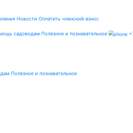
еления
Новости
Оплатить членский взнос
мощь садоводам
Полезное и познавательное
+7
й
одам
Полезное и познавательное